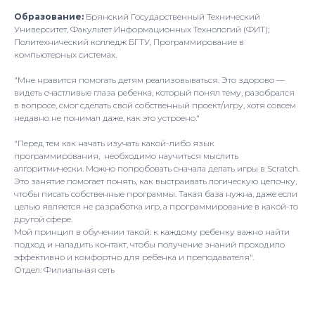
Образование:
Брянский Государственный Технический
Университет, Факультет Информационных Технологий (ФИТ);
Политехнический колледж БГТУ, Программирование в
компьютерных системах.
"Мне нравится помогать детям реализовываться. Это здорово —
видеть счастливые глаза ребенка, который понял тему, разобрался
в вопросе, смог сделать свой собственный проект/игру, хотя совсем
недавно не понимал даже, как это устроено."
"Перед тем как начать изучать какой-либо язык
программирования, необходимо научиться мыслить
алгоритмически. Можно попробовать сначала делать игры в Scratch.
Это занятие помогает понять, как выстраивать логическую цепочку,
чтобы писать собственные программы. Такая база нужна, даже если
целью является не разработка игр, а программирование в какой-то
другой сфере.
Мой принцип в обучении такой: к каждому ребенку важно найти
подход и наладить контакт, чтобы получение знаний проходило
эффективно и комфортно для ребенка и преподавателя".
Отдел: Филиальная сеть